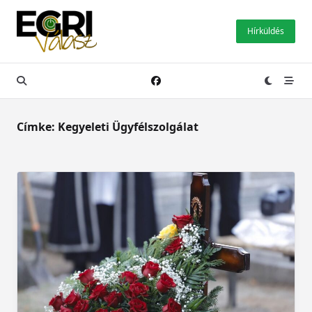
Skip
to
Hírküldés
content
Címke:
Kegyeleti Ügyfélszolgálat