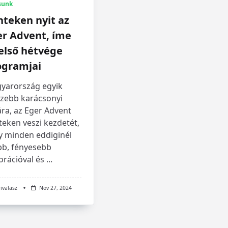
sunk
teken nyit az
er Advent, íme
első hétvége
ogramjai
yarország egyik
szebb karácsonyi
ra, az Eger Advent
eken veszi kezdetét,
y minden eddiginél
bb, fényesebb
orációval és
...
rivalasz
Nov 27, 2024