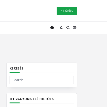
Hírküldés
KERESÉS
Search
for:
ITT VAGYUNK ELÉRHETŐEK