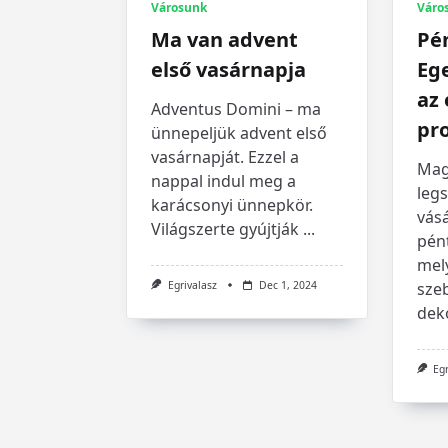
Váro
Városunk
Pén
Ma van advent
Eg
első vasárnapja
az 
Adventus Domini – ma
pr
ünnepeljük advent első
vasárnapját. Ezzel a
Mag
nappal indul meg a
leg
karácsonyi ünnepkör.
vásá
Világszerte gyújtják
...
pént
mel
sze
Egrivalasz
Dec 1, 2024
dek
Eg