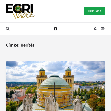
Skip
to
Hírküldés
content
Címke:
Kerítés