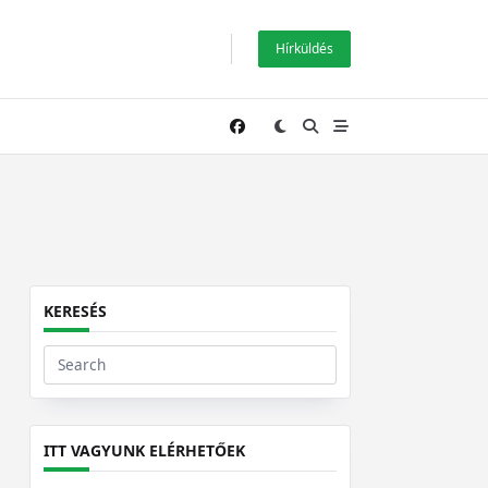
Hírküldés
KERESÉS
Search
for:
ITT VAGYUNK ELÉRHETŐEK