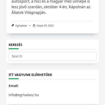
autósport, a foci és a magyar méz ünnepe is
lesz jövő szerdán, október 4-én, Kápolnán az
Állatok Világnapján.
Egrivalasz
Szept 29, 2023
KERESÉS
Search
for:
ITT VAGYUNK ELÉRHETŐEK
Email:
info@egrivalasz.hu