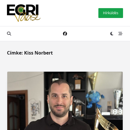
Skip
to
Hírküldés
content
Címke:
Kiss Norbert