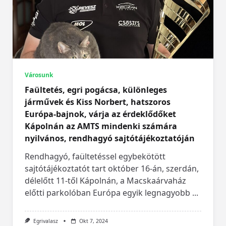
Városunk
Faültetés, egri pogácsa, különleges
járművek és Kiss Norbert, hatszoros
Európa-bajnok, várja az érdeklődőket
Kápolnán az AMTS mindenki számára
nyilvános, rendhagyó sajtótájékoztatóján
Rendhagyó, faültetéssel egybekötött
sajtótájékoztatót tart október 16-án, szerdán,
délelőtt 11-től Kápolnán, a Macskaárvaház
előtti parkolóban Európa egyik legnagyobb
...
Egrivalasz
Okt 7, 2024