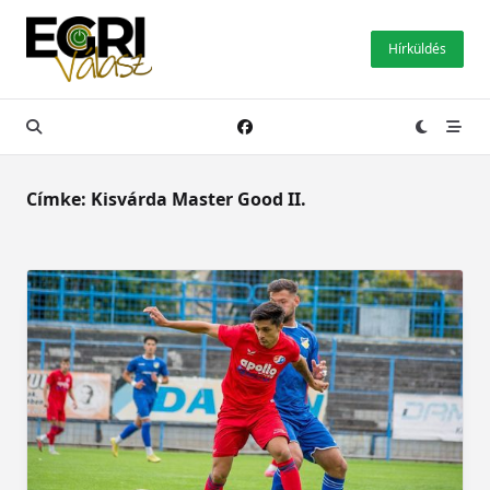
Skip
to
Hírküldés
content
Címke:
Kisvárda Master Good II.