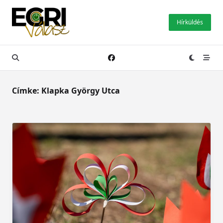
Skip
to
Hírküldés
content
Címke:
Klapka György Utca