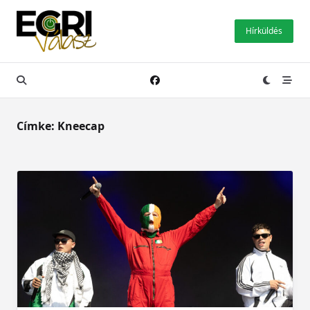
Skip
to
Hírküldés
content
Címke:
Kneecap