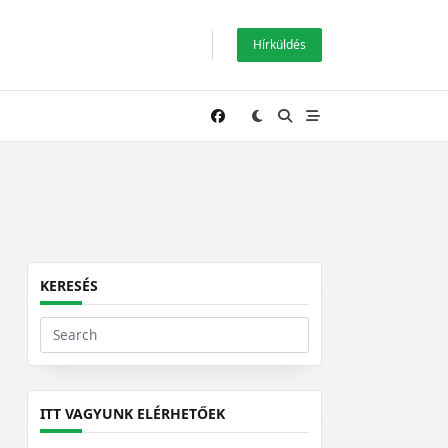
Hírküldés
KERESÉS
Search
for:
ITT VAGYUNK ELÉRHETŐEK