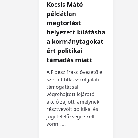
Kocsis Máté
példátlan
megtorlást
helyezett kilátásba
a kormánytagokat
ért politikai
támadás miatt
A Fidesz frakcióvezetője
szerint titkosszolgálati
támogatással
végrehajtott lejárató
akció zajlott, amelynek
résztvevőit politikai és
jogi felelősségre kell
vonni.
...