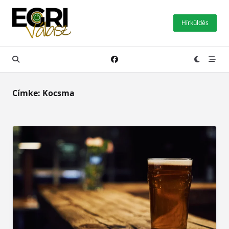
Skip
to
Hírküldés
content
Címke:
Kocsma