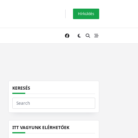
Hírküldés
KERESÉS
Search
for:
ITT VAGYUNK ELÉRHETŐEK