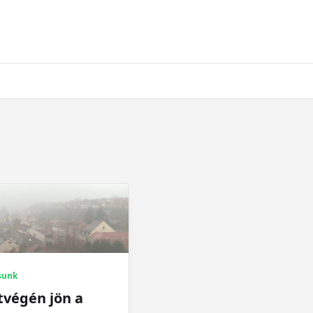
sunk
tvégén jön a