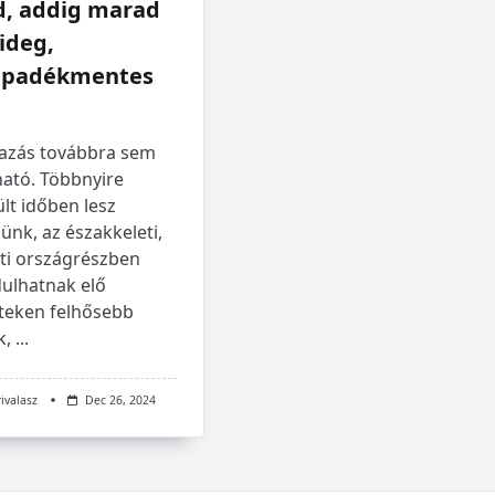
d, addig marad
ideg,
apadékmentes
azás továbbra sem
ható. Többnyire
lt időben lesz
ünk, az északkeleti,
eti országrészben
dulhatnak elő
teken felhősebb
k,
...
rivalasz
Dec 26, 2024