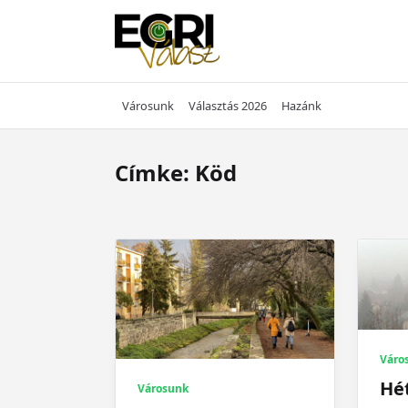
Skip
to
content
Városunk
Választás 2026
Hazánk
Címke:
Köd
Váro
Hé
Városunk