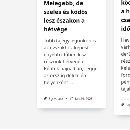
kö
Melegebb, de
a h
szeles és ködös
cs
lesz északon a
idő
hétvége
Hav
Több tájegységünkön is
vár
az évszakhoz képest
derü
enyébb időben lesz
rész
részünk hétvégén.
kel
Péntek hajnalban, reggel
for
az ország déli felén
pén
helyenként
...
tája
Egrivalasz
Jan 24, 2025
Eg