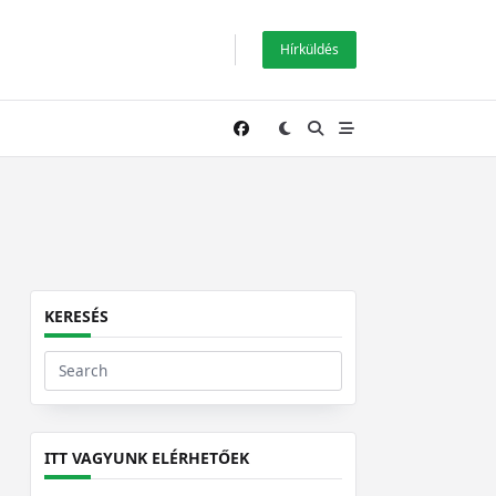
Hírküldés
KERESÉS
Search
for:
ITT VAGYUNK ELÉRHETŐEK