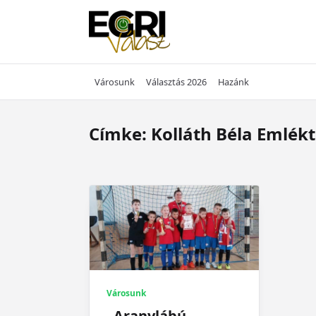
Skip
to
content
Városunk
Választás 2026
Hazánk
Címke:
Kolláth Béla Emlék
Városunk
„Aranylábú