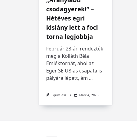
csodagyerek!” –
Hétéves egri
kislány lett a foci
torna legjobbja
Február 23-án rendezték
meg a Kolláth Béla
Emléktornát, ahol az
Eger SE U8-as csapata is
pályára lépett, ám
...
Egrivalasz
Márc 4, 2025