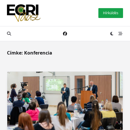
Skip
to
Hírküldés
content
Címke:
Konferencia