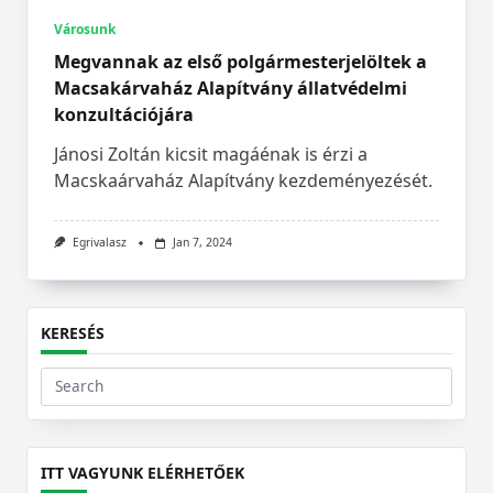
Városunk
Megvannak az első polgármesterjelöltek a
Macsakárvaház Alapítvány állatvédelmi
konzultációjára
Jánosi Zoltán kicsit magáénak is érzi a
Macskaárvaház Alapítvány kezdeményezését.
Egrivalasz
Jan 7, 2024
KERESÉS
Search
for:
ITT VAGYUNK ELÉRHETŐEK