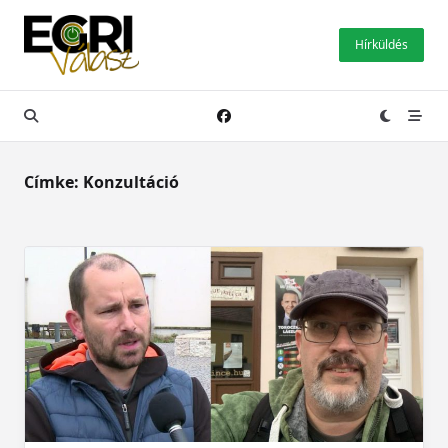
Skip
to
Hírküldés
content
Címke:
Konzultáció