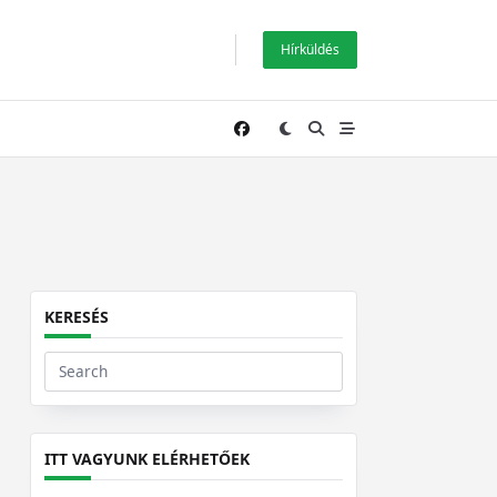
Hírküldés
KERESÉS
Search
for:
ITT VAGYUNK ELÉRHETŐEK