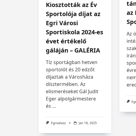
tá
Kiosztották az Év
az 
Sportolója díjat az
Spo
Egri Városi
Sportiskola 2024-es
Az 
évet értékelő
int
sza
gáláján – GALÉRIA
irán
Tíz sportágban hetven
spor
sportolót és 20 edzőt
évr
díjaztak a Városháza
nem
dísztermében. Az
ere
elismeréseket Gál Judit
Eger alpolgármestere
Eg
és
...
Egrivalasz
Jan 18, 2025