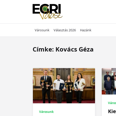
Skip
to
content
Városunk
Választás 2026
Hazánk
Címke:
Kovács Géza
Váro
Kie
Városunk