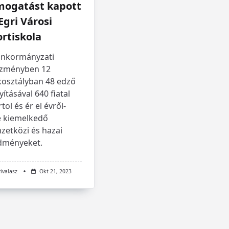
mogatást kapott
Egri Városi
rtiskola
önkormányzati
ézményben 12
kosztályban 48 edző
yításával 640 fiatal
tol és ér el évről-
e kiemelkedő
zetközi és hazai
dményeket.
rivalasz
Okt 21, 2023