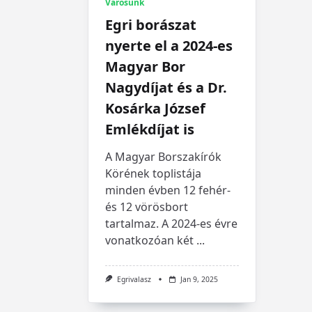
Városunk
Egri borászat
nyerte el a 2024-es
Magyar Bor
Nagydíjat és a Dr.
Kosárka József
Emlékdíjat is
A Magyar Borszakírók
Körének toplistája
minden évben 12 fehér-
és 12 vörösbort
tartalmaz. A 2024-es évre
vonatkozóan két
...
Egrivalasz
Jan 9, 2025