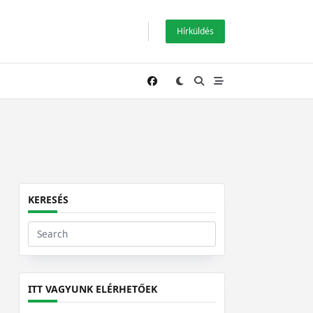
Hírküldés
KERESÉS
Search
for:
ITT VAGYUNK ELÉRHETŐEK