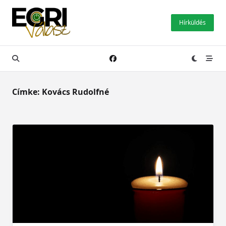
Skip
to
Hírküldés
content
Címke:
Kovács Rudolfné