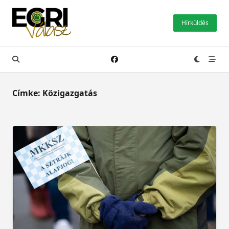
Skip
to
Hírküldés
content
Címke:
Közigazgatás