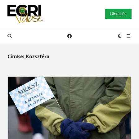
Skip
to
Hírküldés
content
Címke:
Közszféra