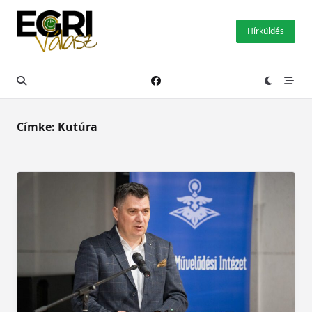
Skip
to
Hírküldés
content
Címke:
Kutúra