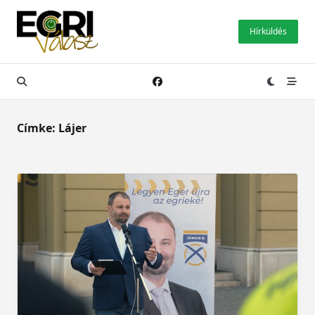
Skip
to
Hírküldés
content
Címke:
Lájer