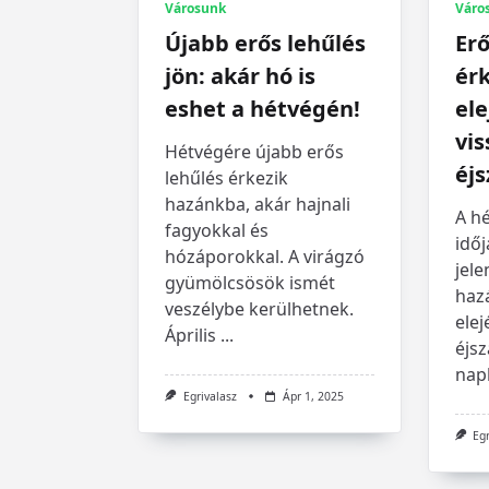
Városunk
Váro
Újabb erős lehűlés
Erő
jön: akár hó is
érk
eshet a hétvégén!
ele
vis
Hétvégére újabb erős
éjs
lehűlés érkezik
hazánkba, akár hajnali
A h
fagyokkal és
idő
hózáporokkal. A virágzó
jele
gyümölcsösök ismét
haz
veszélybe kerülhetnek.
elej
Április
...
éjsz
nap
Egrivalasz
Ápr 1, 2025
Eg