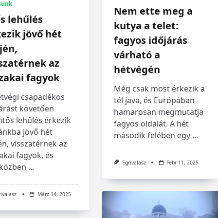
sunk
Nem ette meg a
s lehűlés
kutya a telet:
ezik jövő hét
fagyos időjárás
jén,
várható a
szatérnek az
hétvégén
zakai fagyok
Még csak most érkezik a
étvégi csapadékos
tél java, és Európában
járást követően
hamarosan megmutatja
ntős lehűlés érkezik
fagyos oldalát. A hét
ánkba jövő hét
második felében egy
...
én, visszatérnek az
akai fagyok, és
Egrivalasz
Febr 11, 2025
közben
...
rivalasz
Márc 14, 2025