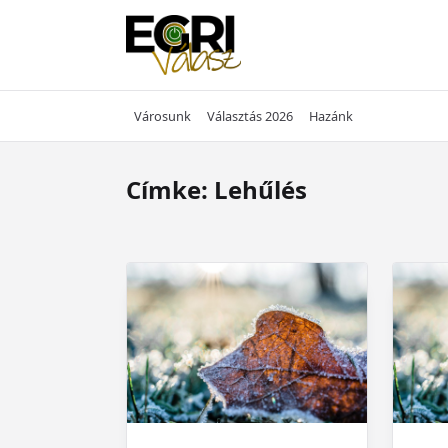
Skip
to
content
Városunk
Választás 2026
Hazánk
Címke:
Lehűlés