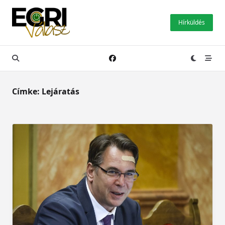
Skip
to
Hírküldés
content
Címke:
Lejáratás