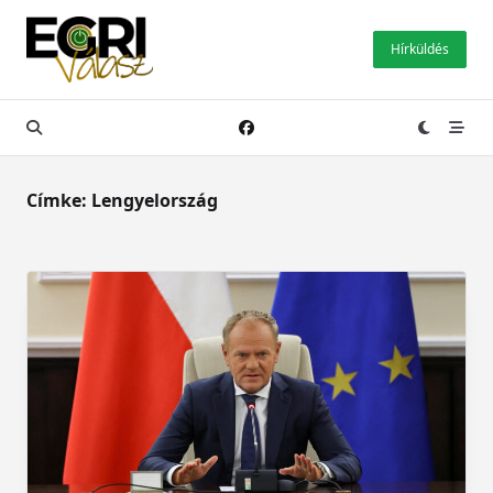
Skip
to
Hírküldés
content
Címke:
Lengyelország