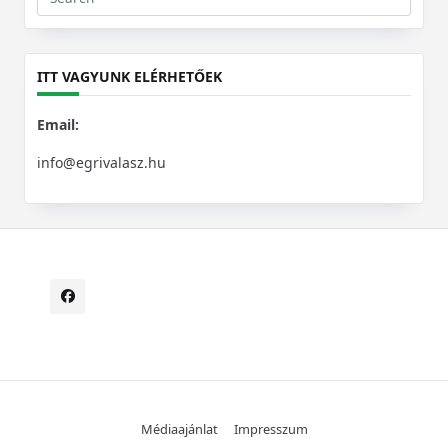
Search
for:
ITT VAGYUNK ELÉRHETŐEK
Email:
info@egrivalasz.hu
Médiaajánlat
Impresszum