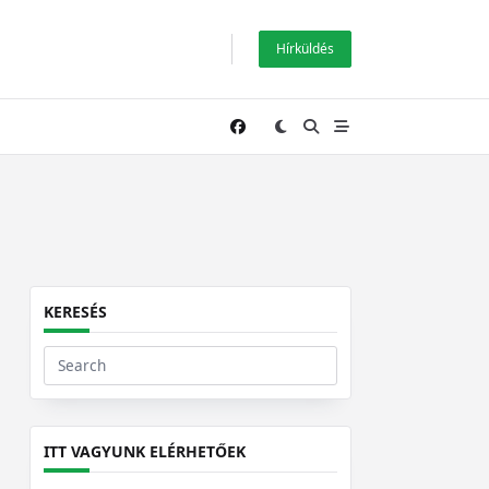
Hírküldés
KERESÉS
Search
for:
ITT VAGYUNK ELÉRHETŐEK