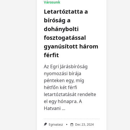
Városunk
Letartóztatta a
bíróság a
dohánybolti
fosztogatással
gyanúsított három
férfit
Az Egri Járásbíróság
nyomozási bírája
pénteken egy, míg
hétfőn két férfi
letartóztatását rendelte
el egy hónapra. A
Hatvani
...
Egrivalasz
Dec 23, 2024