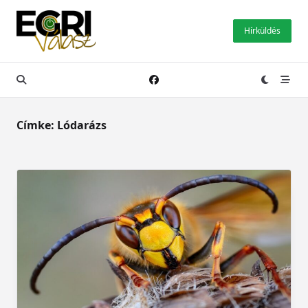
Skip
to
Hírküldés
content
Címke:
Lódarázs