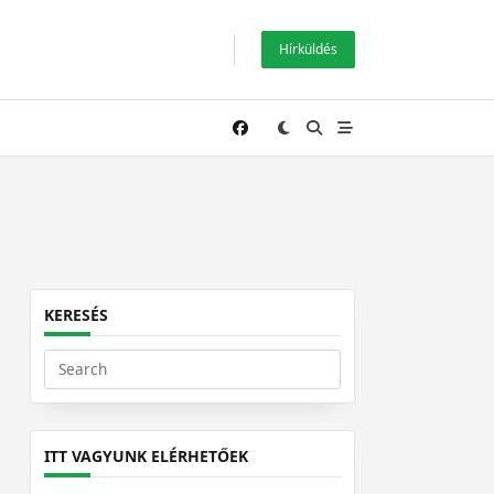
Hírküldés
KERESÉS
Search
for:
ITT VAGYUNK ELÉRHETŐEK