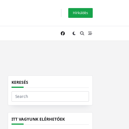
Hírküldés
KERESÉS
Search
for:
ITT VAGYUNK ELÉRHETŐEK