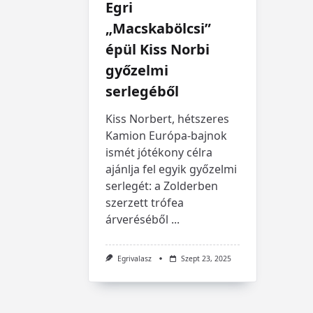
Egri
„Macskabölcsi”
épül Kiss Norbi
győzelmi
serlegéből
Kiss Norbert, hétszeres
Kamion Európa-bajnok
ismét jótékony célra
ajánlja fel egyik győzelmi
serlegét: a Zolderben
szerzett trófea
árveréséből
...
Egrivalasz
Szept 23, 2025