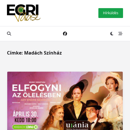
Skip
to
Hírküldés
content
Címke:
Madách Színház