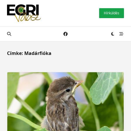
Skip
to
Hírküldés
content
Címke:
Madárfióka