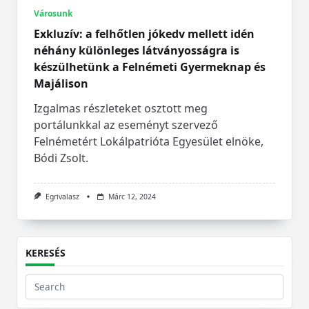
Városunk
Exkluzív: a felhőtlen jókedv mellett idén
néhány különleges látványosságra is
készülhetünk a Felnémeti Gyermeknap és
Majálison
Izgalmas részleteket osztott meg
portálunkkal az eseményt szervező
Felnémetért Lokálpatrióta Egyesület elnöke,
Bódi Zsolt.
Egrivalasz
Márc 12, 2024
KERESÉS
Search
for: