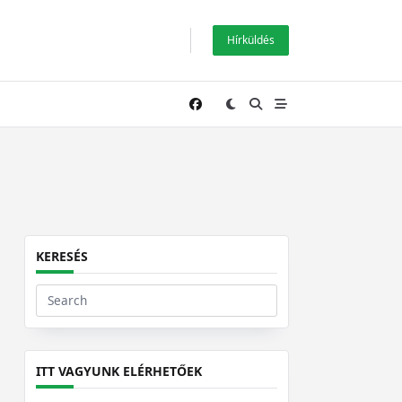
Hírküldés
KERESÉS
Search
for:
ITT VAGYUNK ELÉRHETŐEK