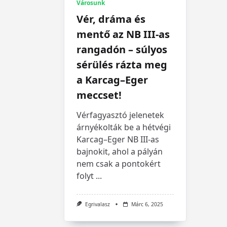
Városunk
Vér, dráma és
mentő az NB III-as
rangadón – súlyos
sérülés rázta meg
a Karcag–Eger
meccset!
Vérfagyasztó jelenetek
árnyékolták be a hétvégi
Karcag–Eger NB III-as
bajnokit, ahol a pályán
nem csak a pontokért
folyt
...
Egrivalasz
Márc 6, 2025