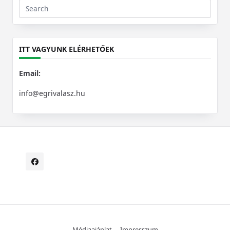
Search
for:
ITT VAGYUNK ELÉRHETŐEK
Email:
info@egrivalasz.hu
Médiaajánlat
Impresszum