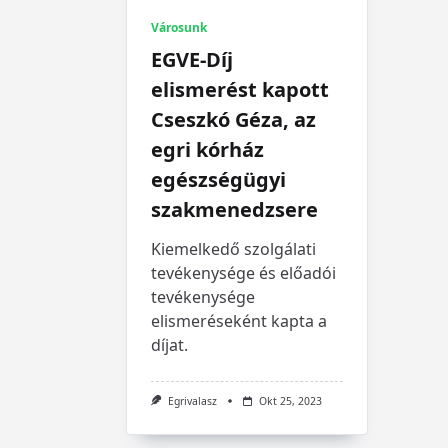
Városunk
EGVE-Díj
elismerést kapott
Cseszkó Géza, az
egri kórház
egészségügyi
szakmenedzsere
Kiemelkedő szolgálati
tevékenysége és előadói
tevékenysége
elismeréseként kapta a
díjat.
Egrivalasz
Okt 25, 2023