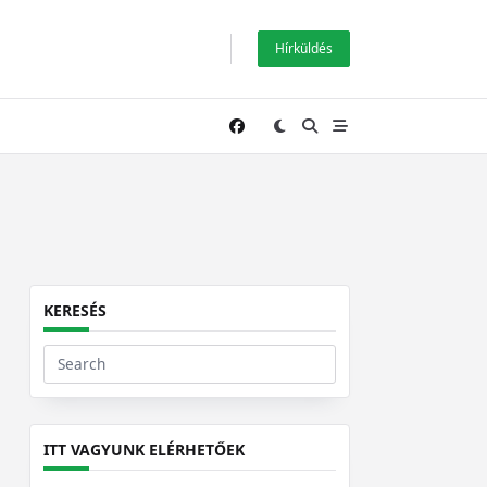
Hírküldés
KERESÉS
Search
for:
ITT VAGYUNK ELÉRHETŐEK