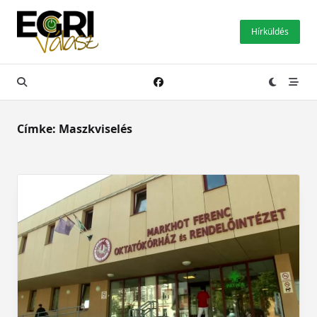
Skip
to
Hírküldés
content
Címke:
Maszkviselés