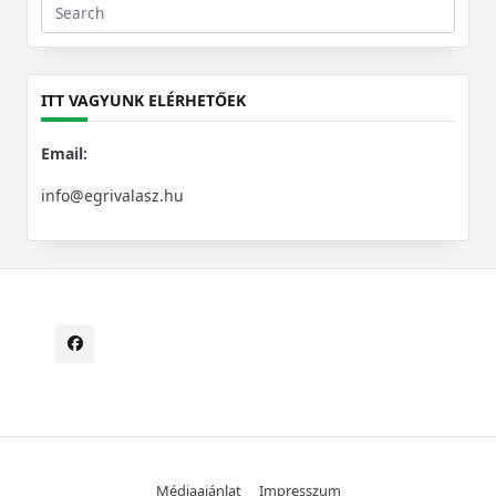
Search
for:
ITT VAGYUNK ELÉRHETŐEK
Email:
info@egrivalasz.hu
Médiaajánlat
Impresszum