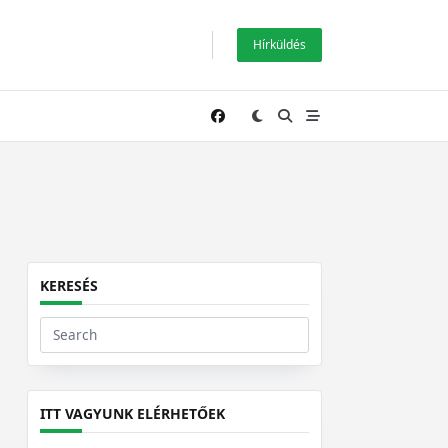
Hírküldés
KERESÉS
Search
for:
ITT VAGYUNK ELÉRHETŐEK