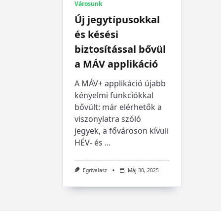
Városunk
Új jegytípusokkal
és késési
biztosítással bővül
a MÁV applikáció
A MÁV+ applikáció újabb
kényelmi funkciókkal
bővült: már elérhetők a
viszonylatra szóló
jegyek, a fővároson kívüli
HÉV- és
...
Egrivalasz
Máj 30, 2025