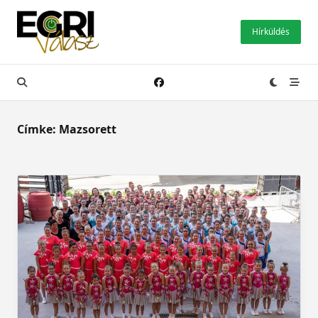
Skip
to
Hírküldés
content
Címke:
Mazsorett