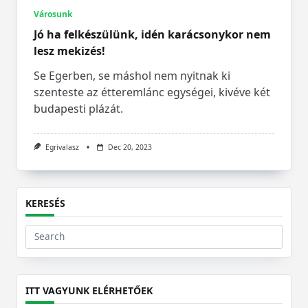
Városunk
Jó ha felkészülünk, idén karácsonykor nem
lesz mekizés!
Se Egerben, se máshol nem nyitnak ki
szenteste az étteremlánc egységei, kivéve két
budapesti plázát.
Egrivalasz
Dec 20, 2023
KERESÉS
Search
for:
ITT VAGYUNK ELÉRHETŐEK