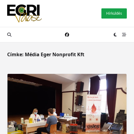
Skip
to
Hírküldés
content
Címke:
Média Eger Nonprofit Kft