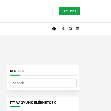
Hírküldés
KERESÉS
Search
for:
ITT VAGYUNK ELÉRHETŐEK