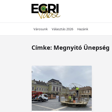
Skip
to
content
Városunk
Választás 2026
Hazánk
Címke:
Megnyitó Ünepség