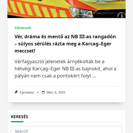
Városunk
Vér, dráma és mentő az NB III-as rangadón
– súlyos sérülés rázta meg a Karcag–Eger
meccset!
Vérfagyasztó jelenetek árnyékolták be a
hétvégi Karcag–Eger NB III-as bajnokit, ahol a
pályán nem csak a pontokért folyt
...
Egrivalasz
Márc 6, 2025
KERESÉS