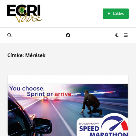
Skip
to
Hírküldés
content
Címke:
Mérések