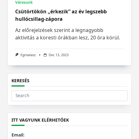
Városunk
Csütörtökön „érkezik” az év legszebb
hullócsillag-zápora
Az előrejelzések szerint a legnagyobb
aktivitás a koresti órákban lesz, 20 óra körül.
Egrivalasz
Dec 13, 2023
KERESÉS
Search
for:
ITT VAGYUNK ELÉRHETŐEK
Email: