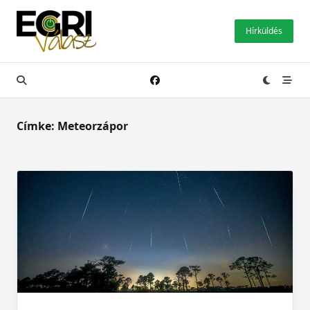
Skip
to
Hírküldés
content
Címke:
Meteorzápor