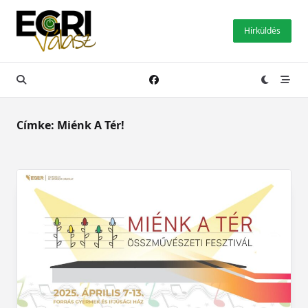
Skip
to
Hírküldés
content
Címke:
Miénk A Tér!