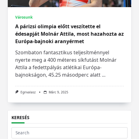
Városunk
A párizsi olimpia előtt veszítette el
édesapját Molnár Attila, most hazahozta az
Európa-bajnoki aranyérmet
Szombaton fantasztikus teljesítménnyel
nyerte meg a 400 méteres síkfutást Molnár
Attila a fedettpályás atlétikai Európa-
bajnokságon, 45.25 másodperc alatt
...
Egrivalasz
Márc 9, 2025
KERESÉS
Search