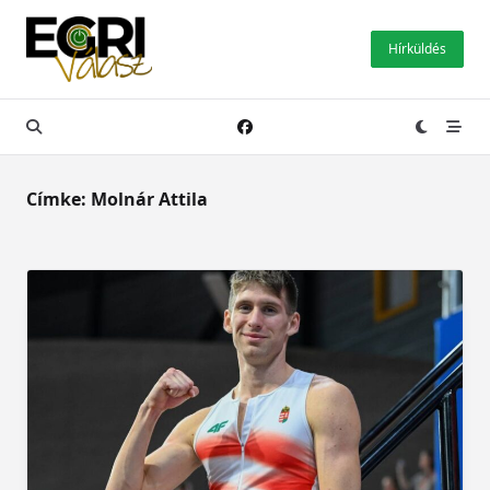
Skip
to
Hírküldés
content
Címke:
Molnár Attila