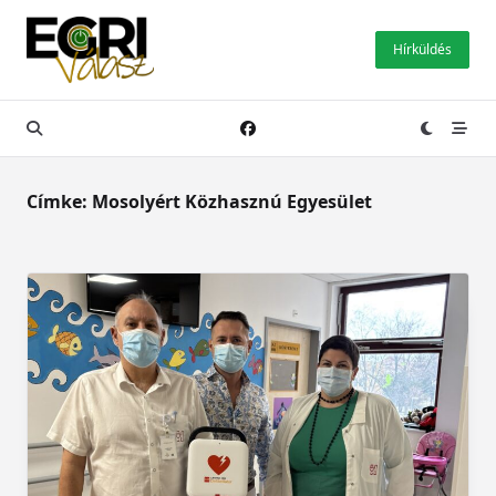
Skip
to
Hírküldés
content
Címke:
Mosolyért Közhasznú Egyesület