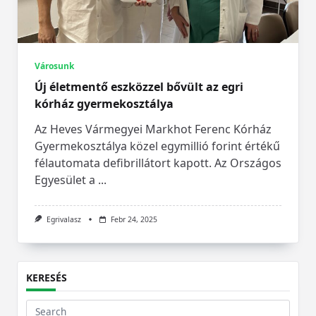
Városunk
Új életmentő eszközzel bővült az egri
kórház gyermekosztálya
Az Heves Vármegyei Markhot Ferenc Kórház
Gyermekosztálya közel egymillió forint értékű
félautomata defibrillátort kapott. Az Országos
Egyesület a
...
Egrivalasz
Febr 24, 2025
KERESÉS