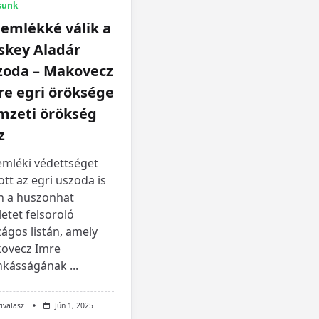
sunk
emlékké válik a
skey Aladár
zoda – Makovecz
re egri öröksége
mzeti örökség
z
mléki védettséget
tt az egri uszoda is
n a huszonhat
etet felsoroló
ágos listán, amely
ovecz Imre
kásságának
...
rivalasz
Jún 1, 2025