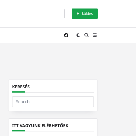
Hírküldés
KERESÉS
Search
for:
ITT VAGYUNK ELÉRHETŐEK