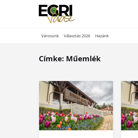
Skip
to
content
Városunk
Választás 2026
Hazánk
Címke:
Műemlék