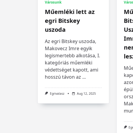
Városunk
Váro
Műemléki lett az
Mű
egri Bitskey
Bit
uszoda
Us
Im
Az egri Bitskey uszoda,
ne
Makovecz Imre egyik
legismertebb alkotása, I.
les
kategóriás műemléki
Műe
védettséget kapott, ami
kapo
hosszú távon az
...
azo
épül
Egrivalasz
Aug 12, 2025
orsz
Mak
mun
Eg