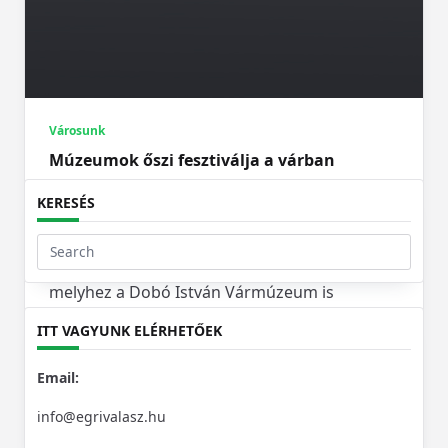
Városunk
Múzeumok őszi fesztiválja a várban
Szeptember 25. és november 12. között
KERESÉS
országszerte 127 múzeumban várják
izgalmas programokkal az érdeklődőket a 18.
Search
Múzeumok Őszi Fesztiválja keretében,
for:
melyhez a Dobó István Vármúzeum is
csatlakozott, érdekes előadásokkal, családi
ITT VAGYUNK ELÉRHETŐEK
programokkal, tematikus foglalkozásokkal
készülnek kicsiknek és nagyoknak egyaránt.
Email:
info@egrivalasz.hu
Egrivalasz
Szept 27, 2023