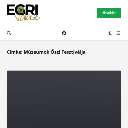
Skip
to
Hírküldés
content
Címke:
Múzeumok Őszi Fesztiválja