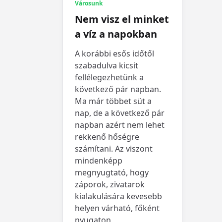
Városunk
Nem visz el minket
a víz a napokban
A korábbi esős időtől
szabadulva kicsit
fellélegezhetünk a
következő pár napban.
Ma már többet süt a
nap, de a következő pár
napban azért nem lehet
rekkenő hőségre
számítani. Az viszont
mindenképp
megnyugtató, hogy
záporok, zivatarok
kialakulására kevesebb
helyen várható, főként
nyugaton,