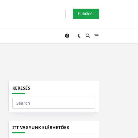
Hírküldés
KERESÉS
Search
for:
ITT VAGYUNK ELÉRHETŐEK