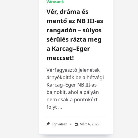
Városunk
Vér, dráma és
mentő az NB III-as
rangadón – súlyos
sérülés rázta meg
a Karcag–Eger
meccset!
Vérfagyasztó jelenetek
árnyékolták be a hétvégi
Karcag–Eger NB III-as
bajnokit, ahol a pályán
nem csak a pontokért
folyt
...
Egrivalasz
Márc 6, 2025