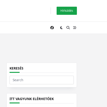
Hírküldés
KERESÉS
Search
for:
ITT VAGYUNK ELÉRHETŐEK